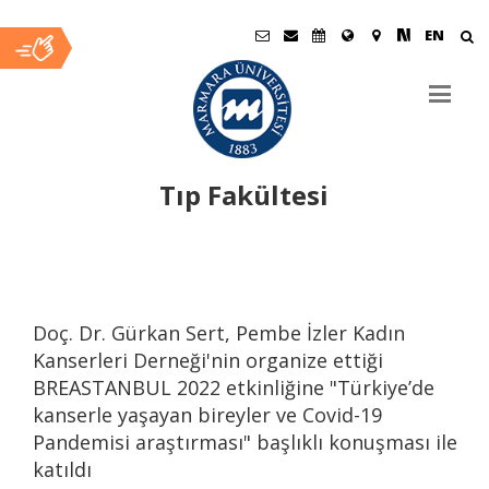
EN
Doç. Dr. Gürkan Sert, Pembe İzler Kadın Kanserleri
Derneği'nin organize ettiği BREASTANBUL 2022 etkinliğine
"Türkiye’de kanserle yaşayan bireyler ve Covid-19 Pandemisi
Tıp Fakültesi
araştırması" başlıklı konuşması ile katıldı
Doç. Dr. Gürkan Sert MEMEDER'in düzenlediği "Pembe
Ana
Festival 2022" de "Hasta Hakları" oturumuna konuşmacı
olarak katıldı
İçerik
Doç. Dr. Gürkan Sert, Pembe İzler Kadın
Kanserleri Derneği'nin organize ettiği
"Introduction to History of Medicine" dersi ile eğitim öğretim
BREASTANBUL 2022 etkinliğine "Türkiye’de
yılına başladık
kanserle yaşayan bireyler ve Covid-19
Pandemisi araştırması" başlıklı konuşması ile
katıldı
Anabilim Dalı Başkanımız Doç. Dr. Gürkan Sert'in "Çocuk