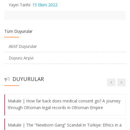
Göğüs Hastalıkları 6. Kongresi"nin "Çocuk Göğüs
Yayın Tarihi:
15 Ekim 2022
Hastalıklarında Eğitimin Standardizasyonu, Özlük Haklarımız
ve Etik Sorunlar" oturumunda "Yasalar penceresinden bakış
açısı" başlıklı sunumu
Tüm Duyurular
Anabilim Dalı Başkanımız Doç. Dr. Gürkan Sert ve Anabilim
Dalı Eski Başkanımız Prof. Dr. Şefik Görkey tarafından kaleme
Aktif Duyurular
alınan, Wolters Kluwer yayın evi bünyesinde basılan "Medical
Duyuru Arşivi
Law in Turkey" isimli kitabın 4. baskısı yayınlandı
MAKALE - Öğr. Gör. Dr. Orhan Önder - Objectivity in the
DUYURULAR
historiography of COVID-19 pandemic
Makale | How far back does medical consent go? A journey
through Ottoman legal records in Ottoman Empire
Makale | The “Newborn Gang” Scandal in Türkiye: Ethics in a