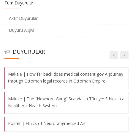
Tüm Duyurular
Anabilim Dalı Başkanımız Doç. Dr. Gürkan Sert ve Anabilim
Dalı Eski Başkanımız Prof. Dr. Şefik Görkey tarafından kaleme
Aktif Duyurular
alınan, Wolters Kluwer yayın evi bünyesinde basılan "Medical
Duyuru Arşivi
Law in Turkey" isimli kitabın 4. baskısı yayınlandı
MAKALE - Öğr. Gör. Dr. Orhan Önder - Objectivity in the
DUYURULAR
historiography of COVID-19 pandemic
Makale | How far back does medical consent go? A journey
through Ottoman legal records in Ottoman Empire
Makale | The “Newborn Gang” Scandal in Türkiye: Ethics in a
Neoliberal Health System
Poster | Ethics of Neuro-augmented Art