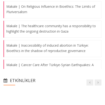
Makale | On Religious Influence in Bioethics: The Limits of
Pluriversalism
Makale | The healthcare community has a responsibility to
highlight the ongoing destruction in Gaza
Makale | Inaccessibility of induced abortion in Türkiye:
Bioethics in the shadow of reproductive governance
Makale | Cancer Care After Türkiye-Syrian Earthquakes: A
Qualitative Study
ETKINLIKLER
Makale | Sağlık Hizmetlerinde Tanıtım ve Reklam
Ethical challenges in accessing and providing healthcare for
Syrian refugees in Türkiye