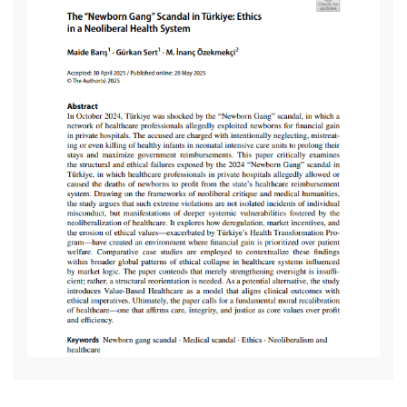
Doç. Dr. Gürkan Sert, Pembe İzler Kadın Kanserleri
Derneği'nin organize ettiği BREASTANBUL 2022 etkinliğine
"Türkiye’de kanserle yaşayan bireyler ve Covid-19 Pandemisi
araştırması" başlıklı konuşması ile katıldı
Doç. Dr. Gürkan Sert MEMEDER'in düzenlediği "Pembe
Festival 2022" de "Hasta Hakları" oturumuna konuşmacı
olarak katıldı
"Introduction to History of Medicine" dersi ile eğitim öğretim
yılına başladık
Anabilim Dalı Başkanımız Doç. Dr. Gürkan Sert'in "Çocuk
Göğüs Hastalıkları 6. Kongresi"nin "Çocuk Göğüs
Hastalıklarında Eğitimin Standardizasyonu, Özlük Haklarımız
ve Etik Sorunlar" oturumunda "Yasalar penceresinden bakış
açısı" başlıklı sunumu