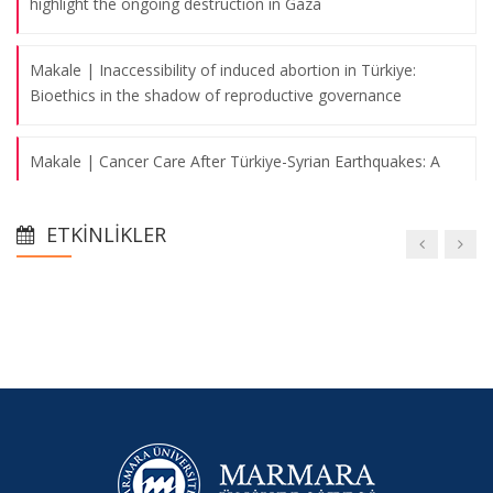
highlight the ongoing destruction in Gaza
Makale | Inaccessibility of induced abortion in Türkiye:
Bioethics in the shadow of reproductive governance
Makale | Cancer Care After Türkiye-Syrian Earthquakes: A
Qualitative Study
ETKINLIKLER
Makale | Sağlık Hizmetlerinde Tanıtım ve Reklam
Ethical challenges in accessing and providing healthcare for
Syrian refugees in Türkiye
Doç. Dr. Gürkan Sert, Pembe İzler Kadın Kanserleri
Derneği'nin organize ettiği BREASTANBUL 2022 etkinliğine
"Türkiye’de kanserle yaşayan bireyler ve Covid-19 Pandemisi
araştırması" başlıklı konuşması ile katıldı