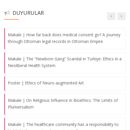
MAKALE - Öğr. Gör. Dr. Orhan Önder - Objectivity in the
DUYURULAR
historiography of COVID-19 pandemic
Makale | How far back does medical consent go? A journey
through Ottoman legal records in Ottoman Empire
Makale | The “Newborn Gang” Scandal in Türkiye: Ethics in a
Neoliberal Health System
Poster | Ethics of Neuro-augmented Art
Makale | On Religious Influence in Bioethics: The Limits of
Pluriversalism
Makale | The healthcare community has a responsibility to